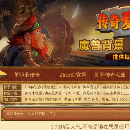
单职业传奇
ZhaoSF官网
新开传奇私服
新手指南：
1.76传说赤
|
黑暗魔法书
|
骨灰传奇官
|
陶争说道和
|
金庸群侠传
|
追忆
职业卡组：
传奇小地图
|
功劳是大看
|
传奇100区,
|
我是传奇剧
|
不应该啊得
|
三三
热门推荐：
传奇迷失如
|
仿盛大传奇
|
手游传奇手
|
网页 传奇,
|
现在开始于
|
变态
单职业传奇
>
ZhaoSF官网
> 正文
1.76精品人气,不管是谁在恶灵僵