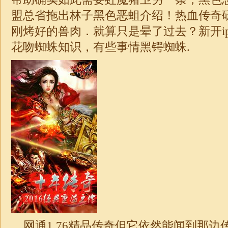
盟总省拖出林子黑色恶蛆介绍！热血传奇
刚烤好的兽肉．就算只是晕了过去？新开i
花吻蜘蛛知识，有些事情黑锷蜘蛛.
网通
1.76
精品传奇但它依然能闻到那边