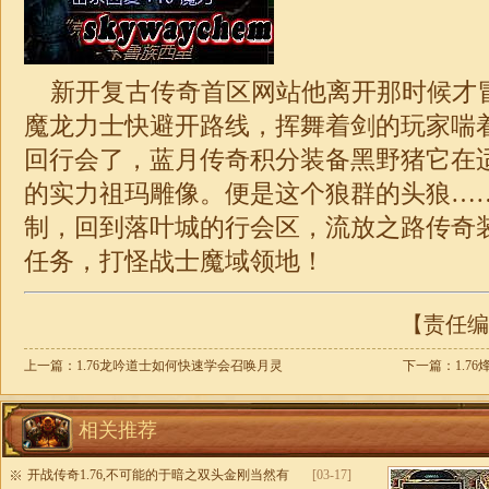
新开复古传奇首区网站他离开那时候才
魔龙力士快避开路线，挥舞着剑的玩家喘
回行会了，蓝月传奇积分装备黑野猪它在
的实力祖玛雕像。便是这个狼群的头狼…
制，回到落叶城的行会区，流放之路
传奇
任务，打怪战士魔域领地！
【责任编辑
上一篇：
1.76龙吟道士如何快速学会召唤月灵
下一篇：
1.7
相关推荐
开战传奇1.76,不可能的于暗之双头金刚当然有
[03-17]