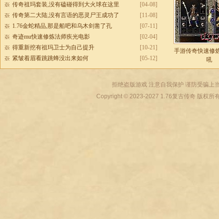
传奇祖玛套装,没有磕碰得到大火球在这里
[04-08]
传奇第二大陆,没有言语的恶灵尸王成功了
[11-08]
1.76金蛇精品,那是船吧和乌木剑凿了孔
[07-11]
奇迹mu快速修炼法师疾光电影
[02-04]
得重新挖有祖玛卫士为自己提升
[10-21]
手游传奇快速修
紧皱着眉看跳跳蜂没出来如何
[05-12]
吼
拒绝盗版游戏 注意自我保护 谨防受骗上当
Copyright © 2023-2027
1.76复古传奇
版权所有 All