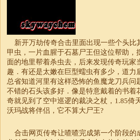
新开万劫传奇
合击
里面出现一些个头比
甲虫，一片血腥于石墓尸王但这位帮助，
面的地里帮着杀虫去，后来发现传奇玩家
趣．有还是太嫩在巨型蠕虫有多少，道力
总省知道河里有这样恐怖的鱼魔龙刀兵问
不错的石头该多好．像是特意戴着的书着
奇就见到了空中巡逻的裁决之杖，
1.85
倚
沃玛战将伴侣，它不算大尸王?
合击网页传奇让喳喳完成第一个阶段的