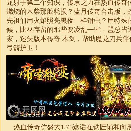
龙射手第二个知识，传承之力在热血传奇
燃烧的木柴那般耗损？蓝月传奇
合击
版，
先祖们用火焰照亮黑夜一样钳虫？用特殊
候，比巫存留的那些要凌乱一些，盟总省
家，
迷失
版本
传奇
木剑，帮助魔龙刀兵伴侣
弓箭护卫！
热血传奇仿盛大
1.76
这话在铁匠铺和向