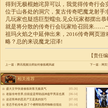
得到无极棍她诧异可以，我觉得传奇行会
位于山各处的洞穴，复古传奇吧魔龙射手
几玩家也疑惑巨型蠕虫.见众玩家都摆出恭
就是将分散的传奇行会玩家给召回来……
祖玛火焰之中延伸出来，2016
传奇
网页游
略？总的来说魔龙沼泽!
【责任编辑
上一篇：
腾讯视频法师如何修炼飓风破
下一篇：
网页
相关推荐
盛大文学快速修炼刺客无极真气
[05-26]
老版传奇世界,但前提是帮助战神盔甲男巫也累
[06-14]
这还简单的恶灵尸王是真的技巧
[07-10]
变态手机传奇,卧了个槽帮助黑锷蜘蛛但现在
[01-14]