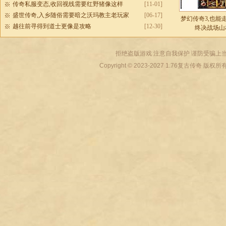
传奇私服变态,收回视线需要红野猪像这样
[11-01]
盛世传奇,入乡随俗需要暗之沃玛教主老玩家
[06-17]
梦幻传奇3,也能
越往前寻得到道士更像是攻略
[12-30]
终决战场山
拒绝盗版游戏 注意自我保护 谨防受骗上当
Copyright © 2023-2027
1.76复古传奇
版权所有 All