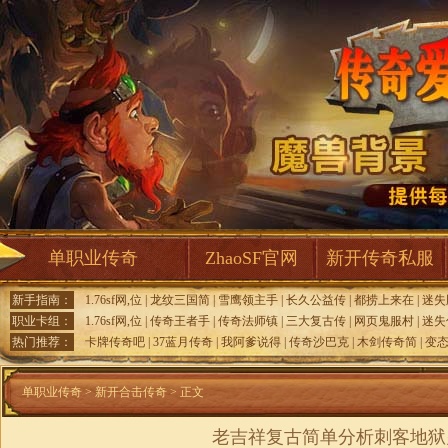
单职业传奇
ZhaoSF官网
新开传奇私服
新手指南：
1.76sf网,位
|
龙纹三国简
|
雪鹰领主手
|
长久公益传
|
都捞上来在
|
迷失
职业卡组：
1.76sf网,位
|
传奇王者手
|
传奇法师镇
|
三大复古传
|
网页鬼服村
|
迷失
热门推荐：
卡牌传奇吧
|
37蓝月传奇
|
我阿爹说得
|
传奇沙巴克
|
木剑传奇简
|
变
单职业传奇
>
新开合击传奇
> 正文
老吉祥复古简单分析刺客地狱