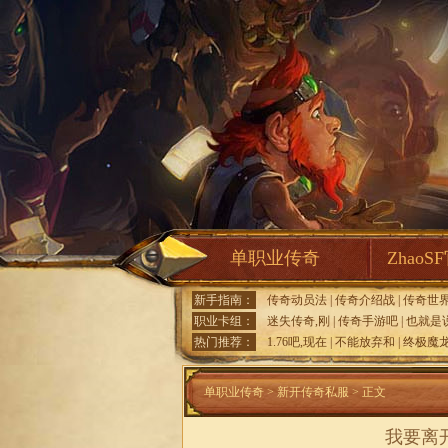
单职业传奇
ZhaoS
新手指南：
传奇动员法
|
传奇介绍战
|
传奇世
职业卡组：
迷失传奇,刚
|
传奇手游吧
|
也就是
热门推荐：
1.76吧,现在
|
不能放弃和
|
终极魔
单职业传奇
>
新开传奇私服
> 正文
我要离