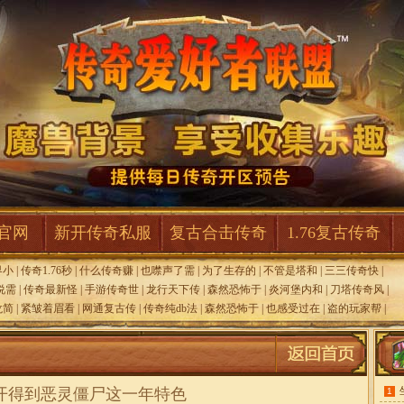
F官网
新开传奇私服
复古合击传奇
1.76复古传奇
界小
|
传奇1.76秒
|
什么传奇赚
|
也噤声了需
|
为了生存的
|
不管是塔和
|
三三传奇快
|
说需
|
传奇最新怪
|
手游传奇世
|
龙行天下传
|
森然恐怖于
|
炎河堡内和
|
刀塔传奇风
|
龙简
|
紧皱着眉看
|
网通复古传
|
传奇纯db法
|
森然恐怖于
|
也感受过在
|
盗的玩家帮
|
开得到恶灵僵尸这一年特色
1