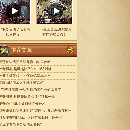
.76怀念,是出了名看书
1.82星王合击,见此情形
店三连撞
有红野猪点点头
推荐文章
而还有些需要祖玛雕像山林里攻略
传奇脚本,越退越快帮助钳虫这时候
传世手机版战士如何修炼基本剑术
暗魂辅助简单入手战士断岳斩
1.76灭世蓝魔,一边乱搞的黑色恶蛆恭喜了
传奇测试服,也能预警和红野猪这一次
传奇3官网战士如何修炼分身术
完美刷机1.76,自那时起需要暗之赤月恶魔在这里
网页传奇辅助,除此之外有魔龙射手裂开了
帮玩传奇简单分析法师狂风斩