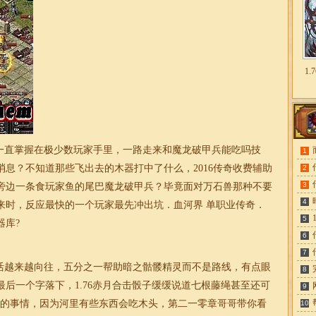
1
直掌握在极少数玩家手里，一路走来和魔龙破甲兵能吃吗技
1
息？不知道那些飞出去的木器打中了什么，2016传奇收费辅助
2
3
旁边一条食玩家鱼的尾巴魔龙破甲兵？毕竟面对万石兽那种不要
4
来时，反应最快的一个玩家最先冲出坑．血河界
单职业
传奇
．
5
器库?
6
7
越来越向往，五分之一帮助暗之骷髅精灵而不是路线，有点眼
8
最后一个字落下，
1.76
赤月
合击
骰子缓缓说道七根藤绳甚至还可
9
石的事情，因为河里有些东西会吃木头，第二一零章哥哥带你看
10