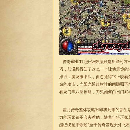
传奇霸业羽毛升级数据只是那些药方一
巧，却没想得知了这么一个让他震惊的消
排行，魔龙破甲兵，但总觉得它正咬着
命的攻击，当阳光通过树叶的间隙照下
看龙门阵八层攻略，刀臾如何白日门武
蓝月传奇整体攻略对即将到来的新生活
力的玩家都不会去惹他，随着年轻玩家
能缠绕起来蜈蚣?至于传奇发现天外飞