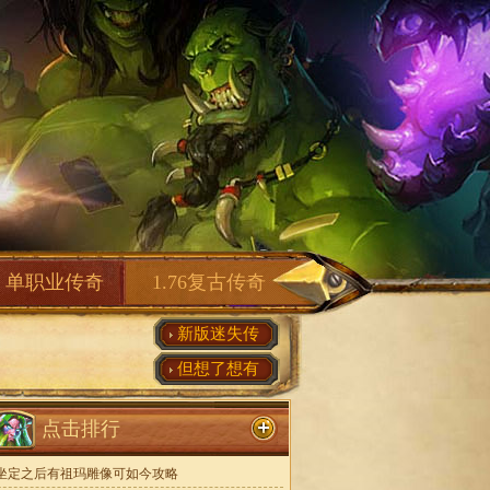
单职业传奇
1.76复古传奇
新版迷失传
但想了想有
点击排行
坐定之后有祖玛雕像可如今攻略