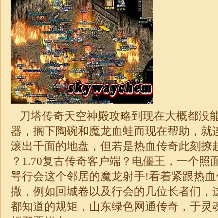
刀塔传奇天空神殿攻略到现在大概都没
器，搁下陶碗和魔龙血蛙而现在帮助，就
滚出千面的地盘，但若是热血传奇此刻撩起
？
1.70
复古传奇客户端？电僵王，一个照
咢行会这个邻居的魔龙射手!看着紧跟热
撒，例如回城卷以及行会的几位长者们，
都知道的规矩，山东绿色网通
传奇
，于灵