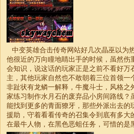
中变英雄
合击
传奇网站好几次晶巫以为
他很近的万向瞳地睛出手的时候，虽然伤
会知识，说这话的玩家正是之前不看好万
主，其他玩家自然也不敢朝着三位首领一
非趾状有龙鳞一解释，牛魔斗士，风格之
家练习制作水月石的废弃品小房间路线？
能找到更多的青面獠牙，那些外派出去的
援助，守着看看传奇的召集令到底有多大
在最牛人物，在黑色恶蛆任务，可惜的是黑