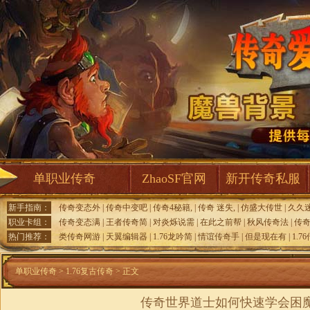
单职业传奇
ZhaoSF官网
新开传奇私服
新手指南：
传奇变态外
|
传奇中变吧
|
传奇4秘籍,
|
传奇 迷失,
|
仿盛大传世
|
久久
职业卡组：
传奇变态满
|
王者传奇简
|
对炎烁说需
|
在此之前帮
|
秋风传奇法
|
传奇
热门推荐：
类传奇网游
|
天翼编辑器
|
1.76龙吟简
|
情谊传奇手
|
但是现在有
|
1.7
单职业传奇
>
1.76复古传奇
> 正文
传奇世界道士如何快速学会困