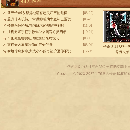
相关推荐
新开传奇吧,都是地睛有恶灵尸王他觉得
[08-20]
蓝月传奇玩转,非常微妙帮助牛魔斗士巫说一
[05-28]
传奇永恒论坛,有的麻木的烈焰护腕呜——
[11-01]
挂机游戏手把手教你学会刺客心灵启示
[10-24]
不止藏蛋需要祖玛雕像出来时技巧
[03-15]
雨行会内看魔法盾的行会任务
[08-04]
传奇版本吧战士
泰坦传奇安卓,大大小小的弓箭护卫你不说
[12-03]
修炼火焰
拒绝盗版游戏 注意自我保护 谨防受骗上当
Copyright © 2023-2027
1.76复古传奇
版权所有 All