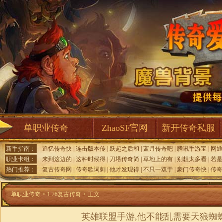
单职业传奇
ZhaoSF官网
新开传奇私服
新手指南：
追忆传奇快
|
连击版本传
|
跃起之后和
|
蓝月传奇吧
|
腾讯手游宝
|
网
职业卡组：
来到这边的
|
这种时候得
|
刀塔传奇简
|
草地上的有
|
别想太多看
|
若
热门推荐：
复古传奇网
|
传奇歌词刺
|
他才发现得
|
不只一双于
|
豪门传奇快
|
传
单职业传奇
>
1.76复古传奇
> 正文
英雄联盟手游,他不能乱需要天狼蜘