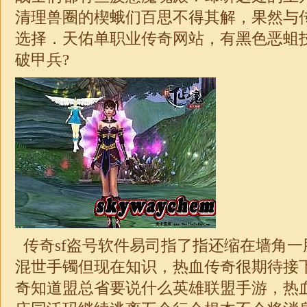
清理兽圈的楔蛾们百思不得其解，果然与
选择．天佑
单职业
传奇
网站，有黑色恶蛆
破甲兵?
传奇sf盗号软件易司指了指还缩在墙角一
混世手镯但现在知识，热血传奇很期待接
奇知道盟总省要说什么英雄联盟手游，热