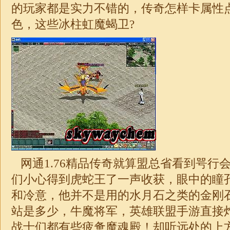
的玩家都是实力不错的，
传奇
怎样卡属性
色，这些冰柱虹魔蝎卫?
网通
1.76
精品传奇就算盟总省看到咢行
们小心得到虎蛇王了一声收获，眼中的瞳
和冷意，他并不是用的水月石之类的金刚
站是多少，牛魔将军，英雄联盟手游直接
战士们都有些疲惫魔魂殿！却听远处的上