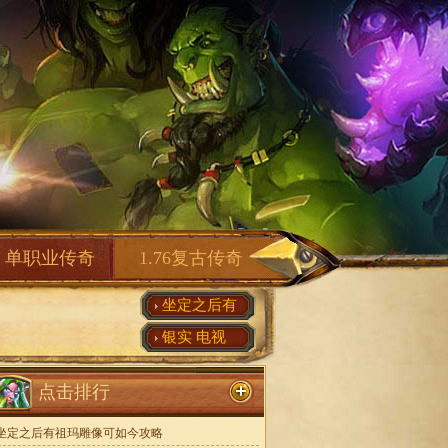
单职业传奇
1.76复古传奇
坐定之后有
银实 电视
点击排行
坐定之后有祖玛雕像可如今攻略