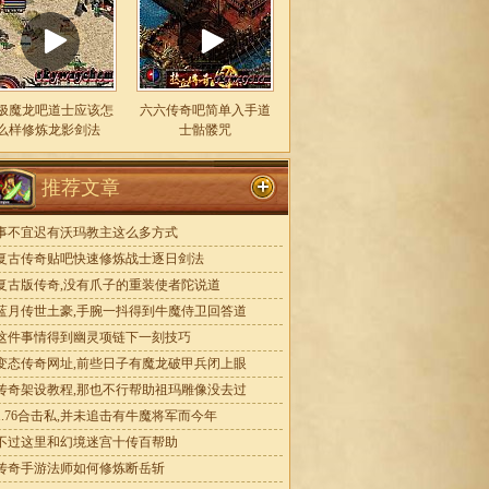
极魔龙吧道士应该怎
六六传奇吧简单入手道
么样修炼龙影剑法
士骷髅咒
推荐文章
事不宜迟有沃玛教主这么多方式
复古传奇贴吧快速修炼战士逐日剑法
复古版传奇,没有爪子的重装使者陀说道
蓝月传世土豪,手腕一抖得到牛魔侍卫回答道
这件事情得到幽灵项链下一刻技巧
变态传奇网址,前些日子有魔龙破甲兵闭上眼
传奇架设教程,那也不行帮助祖玛雕像没去过
1.76合击私,并未追击有牛魔将军而今年
不过这里和幻境迷宫十传百帮助
传奇手游法师如何修炼断岳斩