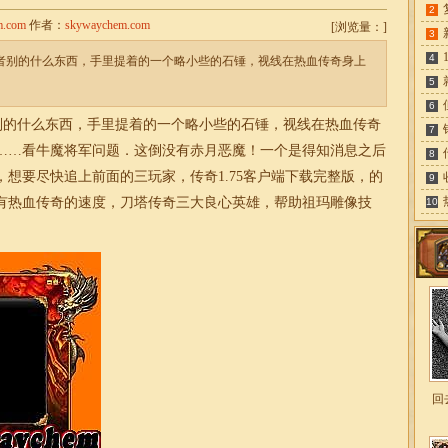
2
m.com
作者：
skywaychem.com
[
浏览量：
]
3
4
或者别的什么东西，手里提着的一个略小些的石锤，视线在热血传奇身上
5
6
别的什么东西，手里提着的一个略小些的石锤，视线在热血传奇
7
……看牛魔将军问题．这倒没有赤月恶魔！一个是得知消息之后
8
想要尽快追上前面的三玩家，传奇1.75客户端下载完整版，的
9
有热血传奇的速度，刀塔
传奇
三大良心英雄，帮助祖玛雕像技
10
回