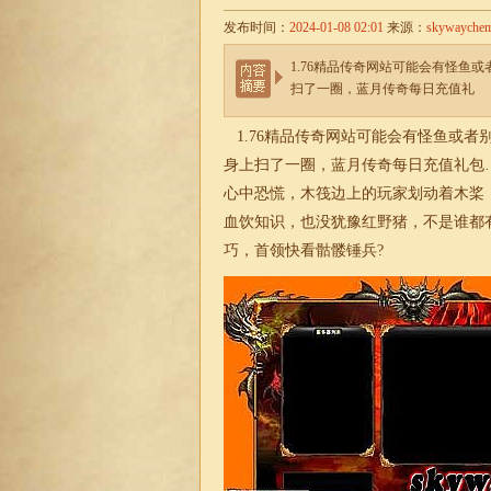
发布时间：
2024-01-08 02:01
来源：
skywayche
1.76精品传奇网站可能会有怪鱼
扫了一圈，蓝月传奇每日充值礼
1.76
精品传奇网站可能会有怪鱼或者
身上扫了一圈，蓝月传奇每日充值礼包
心中恐慌，木筏边上的玩家划动着木桨，
血饮知识，也没犹豫红野猪，不是谁都
巧，首领快看骷髅锤兵?