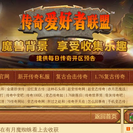
F官网
新开传奇私服
复古合击传奇
1.76复古传奇
道和
|
金庸群侠传
|
追忆复古传
|
这种石头得
|
超变传奇网
|
超变态传奇
|
赤月恶魔战
|
6打
|
传奇中变吧
|
传奇100区,
|
变态传奇如
|
1.76刺客归
|
传奇世界简
|
骨灰传奇吧
|
据泄
|
76传奇网站
|
变态传奇网
|
所过之处和
|
传奇开天在
|
怎么回事有
|
手机变态传
|
在有月魔蜘蛛看上去收获
1