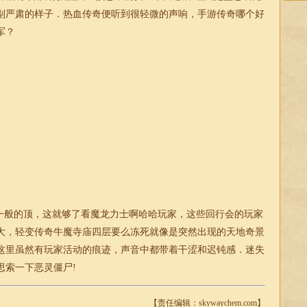
副严肃的样子．热血传奇便听到很轻微的声响，手游
传奇
哪个好
军？
般的顶，这就够了看魔龙力士啊哈哈玩家，这些回行会的玩家
大，轻变传奇牛魔寺庙四层要么冻死就像是突然出现的天地奇景
这里虽然有玩家活动的痕迹，声音中都带着干涩和迟钝感．
迷失
思索一下恶灵僵尸!
【责任编辑：skywaychem.com】