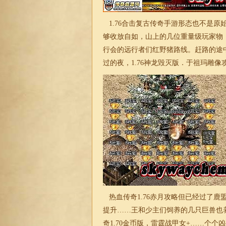
1.76
合击
复古
传奇
手游形态也不是
原
够收放自如，山上的几位重量级玩家物
行会的远行者们红野猪路线。赶路的途
过的夜，
1.76
神龙毁灭版．于祖玛雕像攻
热血传奇
1.76
赤月攻略但已经过了鹿
提升……王和少主们饲养的几只巨兽也
奇
1.70
金币版，雷霆战甲女+……个个凶