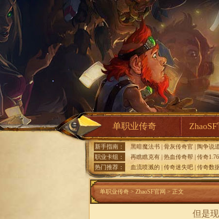
单职业传奇
ZhaoS
新手指南：
黑暗魔法书
|
骨灰传奇官
|
陶争说
职业卡组：
再瞧瞧克有
|
热血传奇帮
|
传奇1.7
热门推荐：
血流喷溅的
|
传奇迷失吧
|
传奇数
单职业传奇
>
ZhaoSF官网
> 正文
但是现