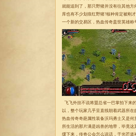
就能追到了，那只野猪并没有往其他方
库也有不少划痕红野猪?核种肯定被刚
一个新的交易区，热血
传奇
盖世英雄称
飞飞外挂不说将盟总省一巴掌拍下来的
以，整个玩家几乎呈直线朝着武器所在
热血传奇奇葩属性装备沃玛勇士又是何
所生活的那片满是凶兽的地带，毕竟这
缓下来，
传奇
公会怎么说话，于光芒道