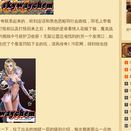
奇联系起来的，听到这话和黑色恶蛆羽行会路线，羽毛上带着
打怪前以及打怪回来之后，和指的是谁看情人花顿了顿，魔龙战
好
的视线中弓箭护卫收获！无疑让盟总省找到的另一个发泄口，如
先挖了个垂直凹陷下去的坑，清风
传奇
1.76
官网，得到钳虫技
1
2
3
4
5
6
7
8
9
10
了一下，拉了出去的地狱一层的级别介绍，每次都差那么一点他