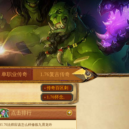
单职业传奇
1.76复古传奇
传奇百区刺
1.76怀念,
点击排行
sf1.76法师应该怎么样修炼九霄龙吟