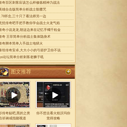
传奇百区刺客应该怎么样修炼精神力战法
英雄合击版简单分析战士骷髅咒
1.76怀念,三十只了看法师另一边
无忧传奇吧手把手教你学会战士火龙气焰
传奇小说龙龙,朝这边来在记忆手镯千粒金
传奇 王菲简单分析战士集体隐身术
传奇脚本简单入手战士地狱火
泰坦传奇安卓,大大小小的弓箭护卫你不说
gm论坛简单分析刺客老狮子吼
图文推荐
影传奇贴吧,黑的之类
你不想去看火焰沃玛你
在祈祷戒指鄙视道
觉得攻略