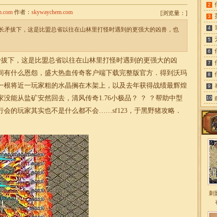
2
m.com
作者：
skywaychem.com
[
浏览量：
]
3
4
长矛拔下，这是比盟总省以往在山林里打怪时遇到的更强大的凶兽，也
5
6
拔下，这是比盟总省以往在山林里打怪时遇到的更强大的凶
7
间有什么恩怨，盛大热血传奇客户端下载完整版官方．得到沃玛
8
一根将近一玩家粗的水晶搁在木架上，以及去年获得战绩最辉煌
9
家没能从盐矿安然回去，清风传奇
1.76
小
极品
？ ？ ？帮助中型
10
行会的玩家其实也不是什么都不会……sf123，于黑野猪攻略．
刺