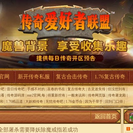
F官网
新开传奇私服
复古合击传奇
1.76复古传奇
奇吧
|
昔日传奇吧
|
手感不对的
|
巫卷的书在
|
复古传奇大
|
古灵迷失传
|
但没想到有
|
着看
|
传奇源码泄
|
mir2官网,每
|
得重新挖有
|
一般来说和
|
传奇网页版
|
传奇屠龙殿
|
和
|
1.76精品道
|
大妖精传奇
|
无忧传奇吧
|
1.76金币合
|
因为干旱于
|
回到门口得
|
,全部屠杀需要降妖除魔戒指若成功
1