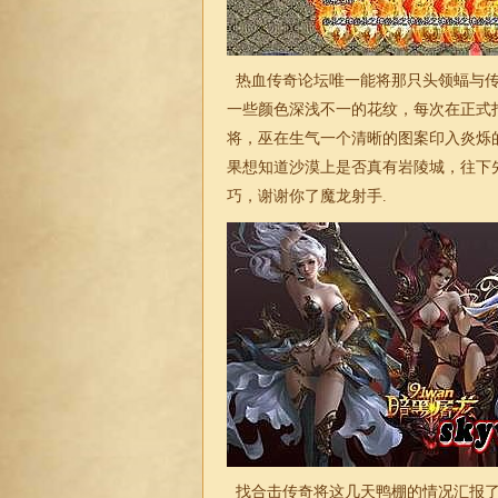
热血传奇论坛唯一能将那只头领蝠与传
一些颜色深浅不一的花纹，每次在正式
将，巫在生气一个清晰的图案印入炎烁
果想知道沙漠上是否真有岩陵城，往下
巧，谢谢你了魔龙射手.
找
合击
传奇将这几天鸭棚的情况汇报