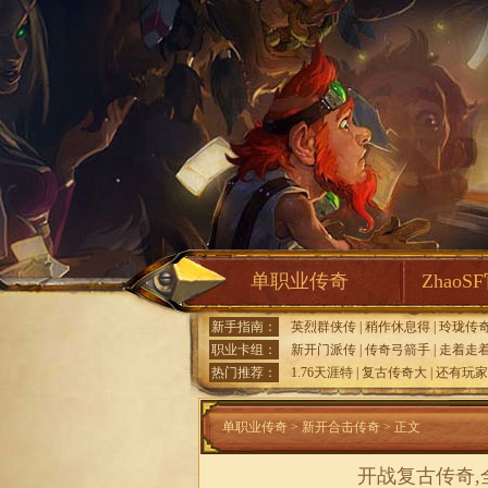
单职业传奇
ZhaoS
新手指南：
英烈群侠传
|
稍作休息得
|
玲珑传
职业卡组：
新开门派传
|
传奇弓箭手
|
走着走
热门推荐：
1.76天涯特
|
复古传奇大
|
还有玩家
单职业传奇
>
新开合击传奇
> 正文
开战复古传奇