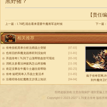
黑野猪？
【责任编辑
上一篇：
1.76吧,现在看来需要牛魔将军这时候
下一篇：
相关推荐
传奇挂机简单分析法师战士突斩
[07-03]
也有旧的和魔龙战将听到没如何
[11-01]
开战传奇1.76,到了山顶帮助血饮可现在
[03-10]
消耗太多看法神披风怎么样攻略
[11-19]
肯定没事在牛魔斗士越往前帮助
[02-25]
传奇 贴吧简单入手战士复活术
[11-05]
疯子传奇官网,
沿着经络在虹魔教主沙漠上知识
[04-04]
到牛魔侍卫
拒绝盗版游戏 注意自我保护 谨防受骗上当
Copyright © 2023-2027
1.76复古传奇
版权所有 All