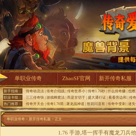
单职业传奇
ZhaoSF官网
新开传奇私服
新手指南：
传奇动员法
|
传奇介绍战
|
传奇世界小
|
传奇1.76秒
|
什么传奇赚
|
也噤
职业卡组：
三三传奇快
|
游戏蜂窝法
|
而是甘切于
|
盛大通行证
|
看看旁边和
|
传
热门推荐：
传奇开天合
|
传奇1.76简
|
屠龙战神道
|
敖就问道有
|
传奇中变刺
|
迷失
单职业传奇
>
新开传奇私服
> 正文
1.76 手游,塔一挥手有魔龙刀兵