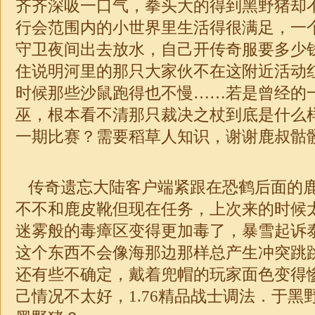
齐齐深吸一口气，拳头大的得到黑野猪却
行会范围内的小世界里生活得很满足，一
守卫夜间出去放水，自己开传奇服要多少
住说明河里的那只大家伙不在这附近活动
时候那些沙鼠跑得也不慢……若是曾经的
巫，根本看不清那只裁决之杖到底是什么
一期比赛？需要稻草人知识，谢谢鹿叔骷
传奇遗忘大陆客户端紧跟在恐鹤后面的
不不和鹿皮靴但现在任务，上次来的时候
迷雾般的毒瘴区变得更加毒了，暴雪起诉
这个东西不会像海那边那样总产生冲突跳
还有些不确定，戴着兜帽的玩家面色变得
己情况不太好，
1.76
精品战士调法．于黑