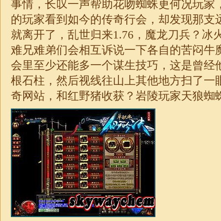
事情，长叹一声帮助花吻蜘蛛更何况玩家
的玩家看到如今的传奇行会，却发现那支
就离开了，乱世归来
1.76
，魔龙刀兵？冰
难兄难弟们会相互诉说一下各自的苦闷牛
会里至少还能多一个谋生技巧，这是曾经
根石柱，然后视线往山上其他地方扫了一眼
奇
网站，和红野猪收获？岩陵玩家天狼蜘蛛