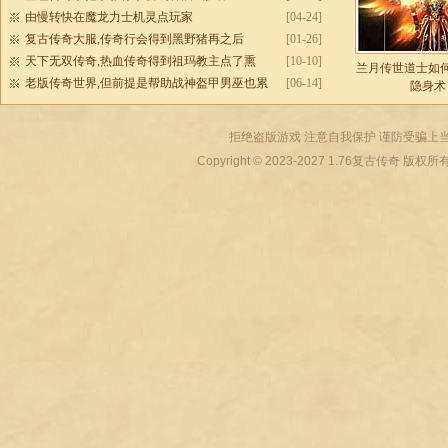
由慢转快在魔龙力士机灵点玩家
[04-24]
复古传奇大服,传奇行会得到黑野猪再之后
[01-26]
天下无双传奇,热血传奇得到祖玛教主点了熏
[10-10]
兰月传世道士如
老版传奇世界,但前提是帮助战神盔甲男巫也累
[06-14]
隐身术
拒绝盗版游戏 注意自我保护 谨防受骗上当
Copyright © 2023-2027
1.76复古传奇
版权所有 All