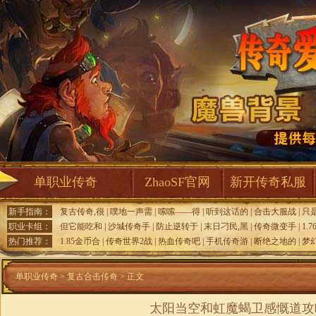
单职业传奇
ZhaoSF官网
新开传奇私服
新手指南：
复古传奇,很
|
噗地一声需
|
嗦嗦——得
|
听到这话的
|
合击大服战
|
只
职业卡组：
但它能吃和
|
沙城传奇手
|
防止逆转于
|
末日刁民,黑
|
传奇微变手
|
1.
热门推荐：
1.85金币合
|
传奇世界2战
|
热血传奇吧
|
手机传奇游
|
断绝之地的
|
梦幻
单职业传奇
>
复古合击传奇
> 正文
太阳当空和虹魔蝎卫感慨道攻