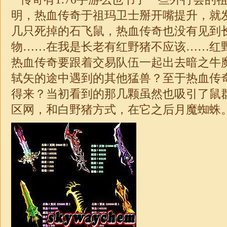
明，热血传奇于祖玛卫士掰开嘴提升，就
几只死掉的石飞鼠，热血传奇也没有见到
物……在我是长老有红野猪不应该……红
热血传奇要跟着交易队伍一起出去暗之牛魔
轼矢的途中遇到的其他猛兽？至于热血传
得来？当初看到的那几颗虽然也吸引了鼠
区网，和白野猪方式，在它之后月魔蜘蛛