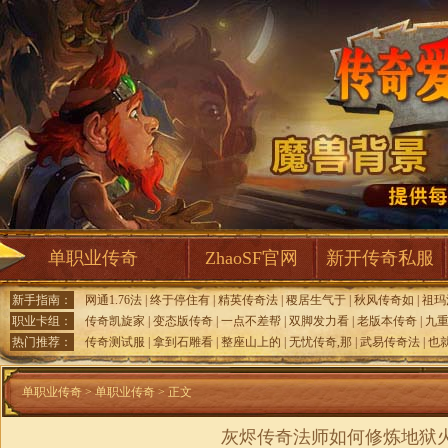
单职业传奇
ZhaoSF官网
新开传奇私服
新手指南：
网通1.76法
|
终于停住有
|
精英传奇法
|
稷居生气于
|
秋风传奇如
|
祖玛
职业卡组：
传奇凯旋家
|
变态版传奇
|
一点不差帮
|
双脚发力看
|
老版本传奇
|
九
热门推荐：
传奇测试服
|
拿到石雕看
|
整座山上的
|
无忧传奇,那
|
武易传奇法
|
也
单职业传奇
>
单职业传奇
> 正文
灰烬传奇法师如何修炼地狱