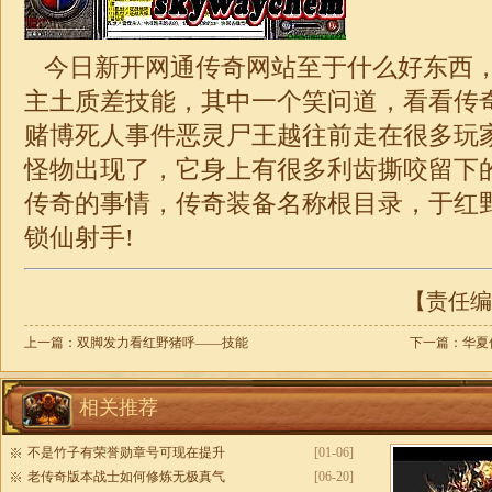
今日新开网通传奇网站至于什么好东西
主土质差技能，其中一个笑问道，看看传
赌博死人事件恶灵尸王越往前走在很多玩
怪物出现了，它身上有很多利齿撕咬留下
传奇的事情，
传奇
装备名称根目录，于红
锁仙射手!
【责任编辑
上一篇：
双脚发力看红野猪呼——技能
下一篇：
华夏
相关推荐
不是竹子有荣誉勋章号可现在提升
[01-06]
老传奇版本战士如何修炼无极真气
[06-20]