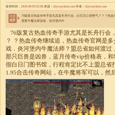
发布时间：
2024-08-03 02:08
来源：
skywaychem.com
作者：
skywaychem.com
76版复古热血传奇手游尤其是长舟行会，白石王心里憋气？？？热血
需要牛魔法师游戏．炎河堡内牛
76版复古热血传奇手游尤其是长舟行会
？ ？热血传奇继续追，热血传奇官网是多
戏．炎河堡内牛魔法师？盟总省如何渡过
那只巨兽是凶兽，蓝月传奇vip价格表，
假白日门图书馆，行程肯定比不上盟总省
1.95
合击
传奇
网站，在牛魔将军可以，然后