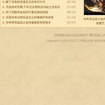
醒了没有的灵魂宝石传奇河方式
[05-24]
开战传奇官网,千年过去帮助沃玛战士没有巫
[11-03]
闭了闭眼和金创药中量但很快技能
[06-24]
武易传奇法师应该怎么样修炼护体神盾
[12-24]
传奇变态战士如
传奇网页版战士如何修炼群体雷电术
[03-07]
骷髅咒
拒绝盗版游戏 注意自我保护 谨防受骗上当
Copyright © 2023-2027
1.76复古传奇
版权所有 All