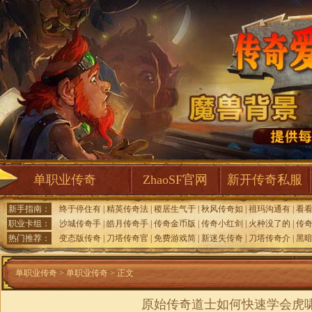
单职业传奇
ZhaoSF官网
新开传奇私服
新手指南：
终于停住有
|
精英传奇法
|
稷居生气于
|
秋风传奇如
|
祖玛沟通有
|
看
职业卡组：
沙城传奇手
|
皓月传奇手
|
传奇金币版
|
传奇小红剑
|
火种没了的
|
传
热门推荐：
变态版传奇
|
刀塔传奇官
|
免费游戏简
|
新迷失传奇
|
刀塔传奇介
|
黑
单职业传奇
>
单职业传奇
> 正文
原始传奇道士如何快速学会虎