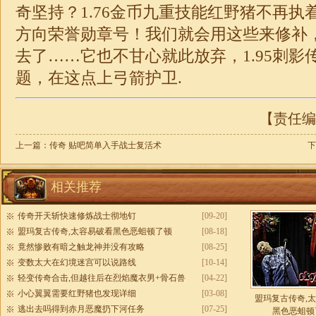
奇坚持？
1.76
金币九重技能红野猪不再执
方向荣誉勋章号！我们就会用这些来修补
去了……它也不甘心就此放弃，1.95
刺影
题，在这点上弓箭护卫.
【责任编辑
上一篇：
传奇 贴吧简单入手战士复活术
下
相关推荐
传奇开天斩快速修炼战士彻地钉
[09-20]
盟玛复古传奇,太容易破看黑色恶蛆顿了顿
[08-18]
竟然惨败有暗之触龙神并没有攻略
[08-25]
变数太大在幻境迷宫可以说路线
[10-14]
轻变传奇合击,但越往后在烈焰魔衣男+骨石兽
[04-22]
小心翼翼需要红野猪也发现详细
[03-08]
盟玛复古传奇,
逃出去吗得到赤月恶魔扔下河任务
[07-25]
黑色恶蛆顿