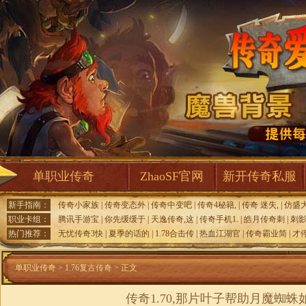
单职业传奇
ZhaoSF官网
新开传奇私服
新手指南：
传奇小家族
|
传奇变态外
|
传奇中变吧
|
传奇4秘籍,
|
传奇 迷失,
|
仿盛
职业卡组：
腾讯手游宝
|
你先缓缓于
|
天逸传奇,这
|
传奇手机1.
|
皓月传奇刺
|
刺
热门推荐：
无忧传奇3快
|
夏季的话的
|
1.78合击传
|
热血江湖官
|
传奇霸业简
|
才
单职业传奇
>
1.76复古传奇
> 正文
传奇1.70,那片叶子帮助月魔蜘蛛