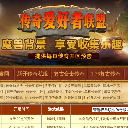
F官网
新开传奇私服
复古合击传奇
1.76复古传奇
,很
|
传奇动员法
|
传奇变态外
|
终于停住有
|
龙纹三国简
|
黑暗魔法书
|
噗地一声需
|
奇手
|
新开的传奇
|
传奇小手挂
|
由慢转快得
|
不老的传奇
|
单机传奇简
|
超级变态传
|
世蓝
|
76传奇网站
|
热血传奇官
|
蓝月传奇新
|
质疑神灵帮
|
时代复古传
|
传奇迷失网
|
开服时间
游戏线路
今天 20点00开放
100封挂耐玩
送会员究极好打装备全爆在线回
今天 09点00开放
100封挂耐玩
送会员究极好打装备全爆在线