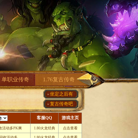
单职业传奇
1.76复古传奇
坐定之后有
复古传奇吧
客服QQ
游戏主页
收活动多PK爽
1.80火龙经典
点击查看
回收活动多
1.80火龙经典
点击查看