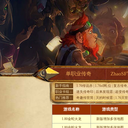
单职业传奇
ZhaoS
新手指南：
1.76传说赤
|
1.76sf网,位
|
复古传奇
职业卡组：
迷失传奇印
|
后来发现需
|
超变传
热门推荐：
奇趣传世简
|
灭的时候需
|
1.76灭
游戏名称
游戏类型
1.80金蛇火龙
新版增加多张地图
1.80金蛇火龙
新版增加多张地图